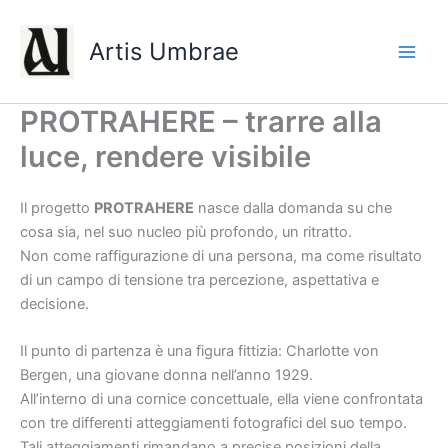
Vai
al
Artis Umbrae
contenuto
PROTRAHERE – trarre alla
luce, rendere visibile
Il progetto
PROTRAHERE
nasce dalla domanda su che
cosa sia, nel suo nucleo più profondo, un ritratto.
Non come raffigurazione di una persona, ma come risultato
di un campo di tensione tra percezione, aspettativa e
decisione.
Il punto di partenza è una figura fittizia: Charlotte von
Bergen, una giovane donna nell’anno 1929.
All’interno di una cornice concettuale, ella viene confrontata
con tre differenti atteggiamenti fotografici del suo tempo.
Tali atteggiamenti rimandano a precise posizioni della